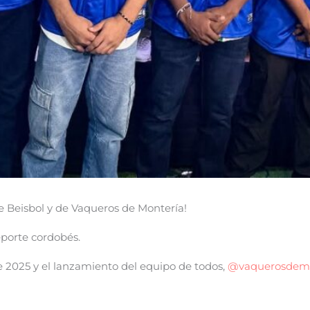
de Beisbol y de Vaqueros de Montería!
eporte cordobés.
be 2025 y el lanzamiento del equipo de todos,
@vaquerosdemo