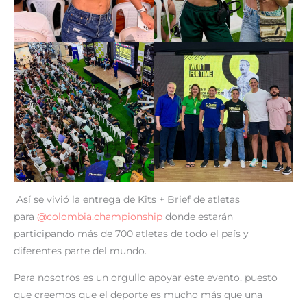
Así se vivió la entrega de Kits + Brief de atletas
para
@colombia.championship
donde estarán
participando más de 700 atletas de todo el país y
diferentes parte del mundo.
Para nosotros es un orgullo apoyar este evento, puesto
que creemos que el deporte es mucho más que una