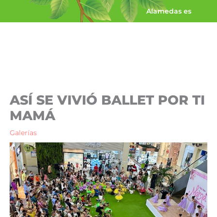
Ir
Alamedas es
al
contenido
ASÍ SE VIVIÓ BALLET POR TI
MAMÁ
Galerías