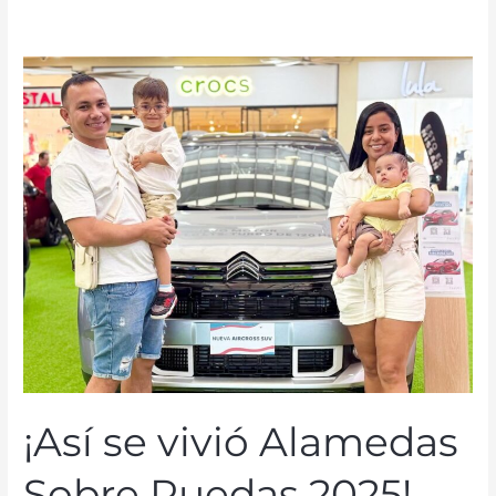
¡Así
se
vivió
Alamedas
Sobre
Ruedas
2025!
¡Así se vivió Alamedas
Sobre Ruedas 2025!