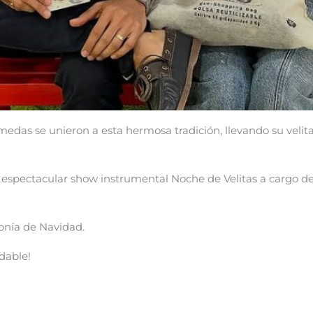
 Alamedas se unieron a esta hermosa tradición, llevando su veli
el espectacular show instrumental Noche de Velitas a cargo 
onía de Navidad.
dable!