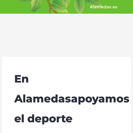
Ir
Alamedas es
al
contenido
En
Alamedasapoyamos
el deporte